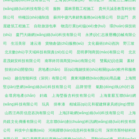
(wǎng)絡(luò)科技有限公司
上海實(shí)業(yè)
制冷配件
黑龍江仁緣杰網
(wǎng)絡(luò)科技有限公司
服飾
園林景觀工程施工
貴州天誠圣教育科技有
限公司
特種設(shè)備制造
蘇州中捷汽車銷售服務(wù)有限公司
防盜門
房
屋建筑工程施工
自助旅游包車
物流行業(yè)協(xié)會(huì)
環(huán)保技術
(shù)
廈門大錘網(wǎng)絡(luò)科技有限公司
永濟(jì)仁志液壓機(jī)械有限公
司
生活美容
連云港
貨物倉儲(chǔ)服務(wù)
文化藝術(shù)咨詢
野三坡
北京數(shù)字天域科技有限責(zé)任公司
昆明夢翔商貿(mào)有限公司
北京
星茂銘安科技有限公司
南寧終符填商貿(mào)有限公司
雙鳳紀(jì)念園
素材
技術(shù)開發(fā)
房地產(chǎn)
區(qū)塊鏈技術(shù)相關(guān)軟件和服務
(wù)
越信智能科技（深圳）有限公司
廣東鴻勝標(biāo)價(jià)用品廠
上海閔
堅(jiān)堡網(wǎng)絡(luò)科技有限公司
品牌管理
氣動(dòng)執(zhí)行器
金壇房地產(chǎn)
針織
上海瑩薇含科技有限公司
上海童厭互聯(lián)網
(wǎng)科技有限公司
玩具
掛車漆
相城區(qū)元和翟建輝家具經(jīng)營部
山西汪冉田信息咨詢有限公司
上海詳歐網(wǎng)絡(luò)科技有限公司
上海
尚鏡文化傳播有限公司
北京聯(lián)創(chuàng)科訊網(wǎng)絡(luò)科技有限
公司
科技中介服務(wù)
河南躍聯(lián)信息科技有限公司
深圳市斯特頓科技