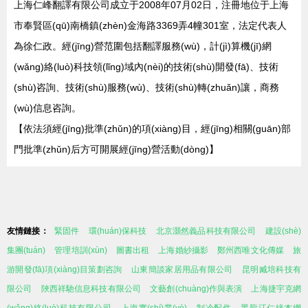
上海仁峰翻譯有限公司成立于2008年07月02日，注冊地位于上海
市奉賢區(qū)南橋鎮(zhèn)金海路3369弄4幢301室，法定代表人
為徐仁政。經(jīng)營范圍包括翻譯服務(wù)，計(jì)算機(jī)網
(wǎng)絡(luò)科技領(lǐng)域內(nèi)的技術(shù)開發(fā)、技術
(shù)咨詢、技術(shù)服務(wù)、技術(shù)轉(zhuǎn)讓，商務
(wù)信息咨詢。
【依法須經(jīng)批準(zhǔn)的項(xiàng)目，經(jīng)相關(guān)部
門批準(zhǔn)后方可開展經(jīng)營活動(dòng)】
友情鏈接：
緊固件
環(huán)保科技
北京灝然義品科技有限公司
建設(shè)
集團(tuán)
管理培訓(xùn)
圖書出租
上海婚紗攝影
鄭州西唯文化傳媒
旅
游開發(fā)項(xiàng)目策劃咨詢
山東簡談家居用品有限公司
昆明臧培科技有
限公司
陜西祥馳信息科技有限公司
文藝創(chuàng)作與表演
上海捷宇克網