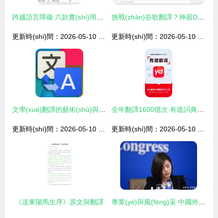
跨越語言障礙 六款實(shí)用實(shí)時(shí)翻譯工具，讓外語交流隨時(shí)隨地
挑戰(zhàn)谷歌翻譯？神器DeepL使用體驗(yàn)報(bào)告
更新時(shí)間：2026-05-10 18:22:24
更新時(shí)間：2026-05-10 00:27:14
文學(xué)翻譯的藝術(shù)與挑戰(zhàn)
全年翻譯1600億次 有道詞典桌面版正式更名為有道翻譯
更新時(shí)間：2026-05-10 15:14:12
更新時(shí)間：2026-05-10 17:05:19
《送東陽馬生序》原文與翻譯
專業(yè)與風(fēng)采 中國外交翻譯團(tuán)隊(duì)的卓越形象